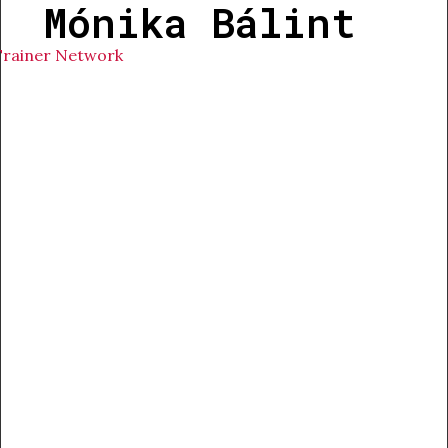
Mónika Bálint
Trainer Network