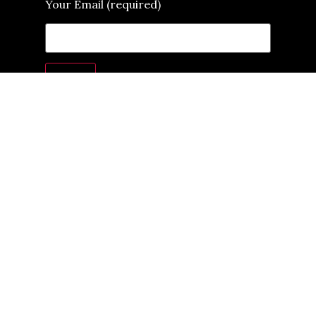
Your Email (required)
CONTACTO
DONACIONES
PRIVACY STATEMENT
ULEX ACTIVE SOLIDARITY STATEMENT
JOIN OUR NEWSLETTER