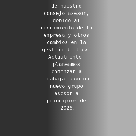
de nuestro 
consejo asesor, 
debido al 
crecimiento de la 
empresa y otros 
cambios en la 
gestión de Ulex. 
Actualmente, 
planeamos 
comenzar a 
trabajar con un 
nuevo grupo 
asesor a 
principios de 
2026.