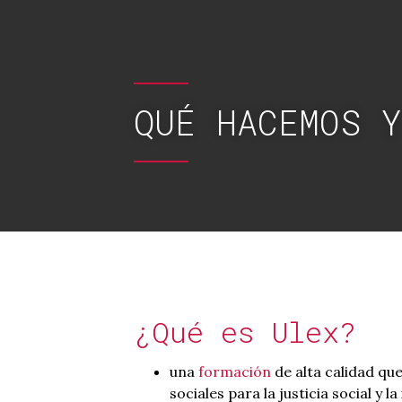
QUÉ HACEMOS Y
¿Qué es Ulex?
una
formación
de alta calidad qu
sociales para la justicia social y l