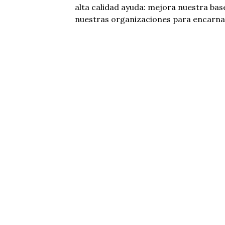
alta calidad ayuda: mejora nuestra base 
nuestras organizaciones para encarna
para que aporten a nuestras luchas lo 
EL MOTOR DEL CRECIMIENTO
LIDERAZGO POLÍTICO INSOL
INJUSTICIA DISTRIBUTIVA 
MOMENTO ECOLÓGICO SON LA
EMERGER ALGO NUEVO.
Existe una necesidad identificada de e
paneuropeo. Durante los últimos cinco
piloto y desarrollado redes. Hemos for
a lo largo de decenas de miles de hora
apoyo a diversas organizaciones y co
facilitadores internacionales. Ahora 
facilitar el Proyecto Ulex, para const
paneuropeo para el impacto y la resilie