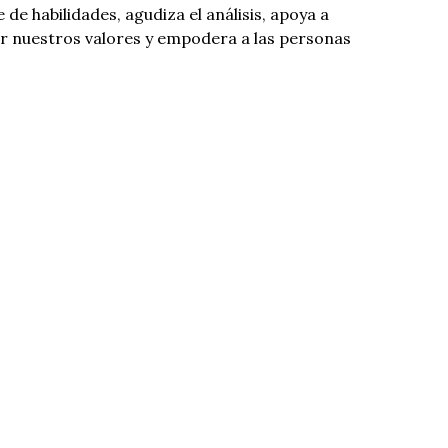
de habilidades, agudiza el análisis, apoya a
r nuestros valores y empodera a las personas
mejor de sí mismas.
 NEOLIBERAL PARALIZADO, UN
VENTE, UNA SENSACIÓN CRECIENTE DE
Y LA URGENCIA APREMIANTE DEL
S GRIETAS ENTRE LAS QUE PUEDE
structuras eficaces de formación a nivel
 años, hemos innovado, llevado a cabo proyectos
mado a cientos de activistas de más de 20 países
s de formación residencial. Hemos ofrecido
laborado con gran número de organizaciones y
echamos mano de toda esta experiencia para
ruir un programa efectivo de formación
ncia de los movimientos sociales.