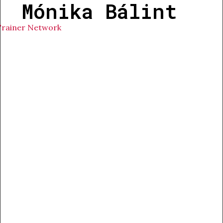
Mónika Bálint
Trainer Network